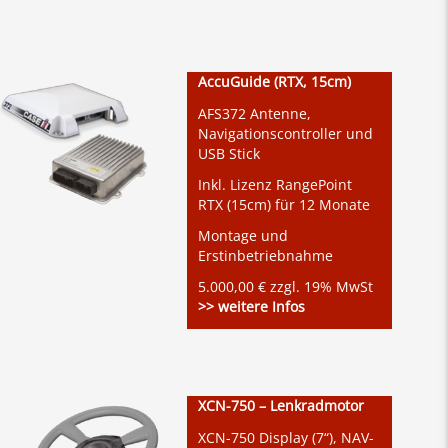
AccuGuide (RTX, 15cm)
AFS372 Antenne,
Navigationscontroller und
USB Stick
Inkl. Lizenz RangePoint
RTX (15cm) für 12 Monate
Montage und
Erstinbetriebnahme
5.000,00 € zzgl. 19% MwSt
>> weitere Infos
XCN-750 – Lenkradmotor
XCN-750 Display (7“), NAV-