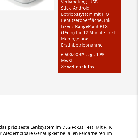
Verkabelung, USB
Stick, Android
Betriebssystem mit PIQ
Benutzeroberfläche, Inkl.
Lizenz RangePoint RTX
(15cm) für 12 Monate, Inkl.
Montage und
Erstinbetriebnahme
6.500,00 €* zzgl. 19%
MwSt
>> weitere Infos
das präziseste Lenksystem im DLG Fokus Test. Mit RTK
ahr wiederholbare Genauigkeit bei allen Feldarbeiten im