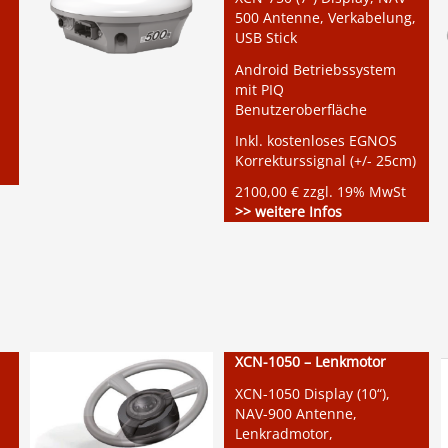
500 Antenne, Verkabelung,
USB Stick
Android Betriebssystem
mit PIQ
Benutzeroberfläche
Inkl. kostenloses EGNOS
Korrekturssignal (+/- 25cm)
2100,00 € zzgl. 19% MwSt
>> weitere Infos
XCN-1050 – Lenkmotor
XCN-1050 Display (10“),
NAV-900 Antenne,
Lenkradmotor,