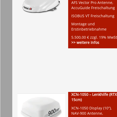
AFS Vector Pro Antenne,
AccuGuide Freischaltung
ISOBUS VT Freischaltung
Montage und
Erstinbetriebnahme
5.500,00 € zzgl. 19% MwSt
>> weitere Infos
XCN-1050 – Lenkhilfe (RTX
15cm)
XCN-1050 Display (10“),
NAV-900 Antenne,