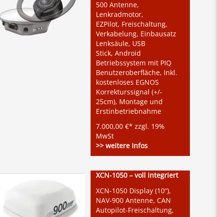
500 Antenne,
Lenkradmotor,
EZPilot, Freischaltung,
Verkabelung, Einbausatz
Lenksäule, USB
Stick, Android
Betriebssystem mit PIQ
Benutzeroberfläche, Inkl.
kostenloses EGNOS
Korrekturssignal (+/-
25cm), Montage und
Erstinbetriebnahme
7.000,00 €* zzgl. 19%
MwSt
>> weitere Infos
XCN-1050 – voll integriert
XCN-1050 Display (10“),
NAV-900 Antenne, CAN
Autopilot-Freischaltung,