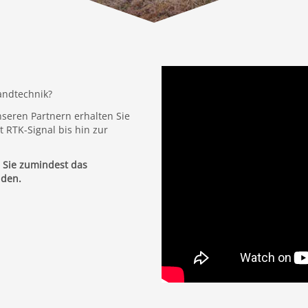
andtechnik?
seren Partnern erhalten Sie
 RTK-Signal bis hin zur
n Sie zumindest das
nden.