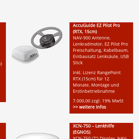
AccuGuide EZ Pilot Pro
(RTX, 15cm)
NAV-900 Antenne,
Lenkradmotor, EZ Pilot Pro
Freischaltung, Kabelbaum,
Einbausatz Lenksäule, USB
Stick
)
Inkl. Lizenz RangePoint
RTX (15cm) für 12
Monate, Montage und
Erstinbetriebnahme
7.000,00 zzgl. 19% MwSt
>> weitere Infos
XCN-750 – Lenkhilfe
(EGNOS)
XCN-750 (7“) Display, NAV-