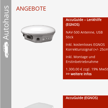
ANGEBOTE
Autohaus
AccuGuide – Lenkhilfe
(EGNOS)
NAV-500 Antenne, USB
Stick
Inkl. kostenloses EGNOS
Korrekturssignal (+/- 25cm
Inkl. Montage und
Erstinbetriebnahme
1.300,00 € zzgl. 19% MwSt
>> weitere Infos
AccuGuide (EGNOS)