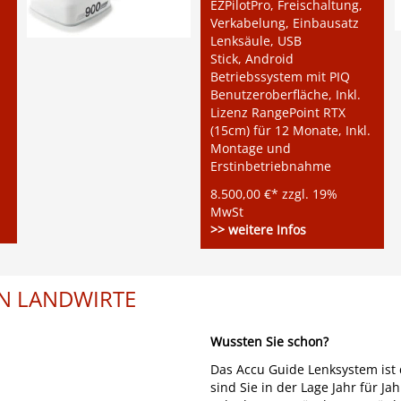
EZPilotPro, Freischaltung,
Verkabelung, Einbausatz
Lenksäule, USB
Stick, Android
Betriebssystem mit PIQ
Benutzeroberfläche, Inkl.
Lizenz RangePoint RTX
(15cm) für 12 Monate, Inkl.
Montage und
Erstinbetriebnahme
8.500,00 €* zzgl. 19%
MwSt
>> weitere Infos
EN LANDWIRTE
Wussten Sie schon?
Das Accu Guide Lenksystem ist 
sind Sie in der Lage Jahr für J